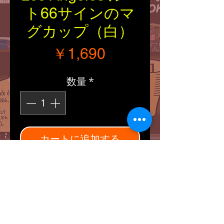
ト66サインのマ
グカップ（白）
価格
￥1,690
数量
*
カートに追加する
■Size：縦・円周（約
92/75mm）
■Explanation：
ホーロー風の陶器製