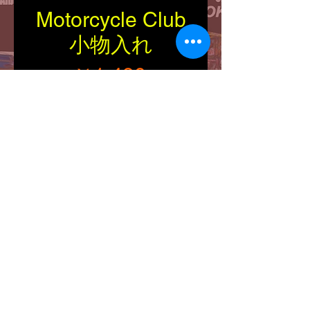
Motorcycle Club
小物入れ
価格
￥1,490
在庫なし
■Size：縦・横・高さ（約
130/150/38mm）
■ポリレジン製の小物入
れ。
© 2023 Pandora's Dream. Proudly created with
Wix.com