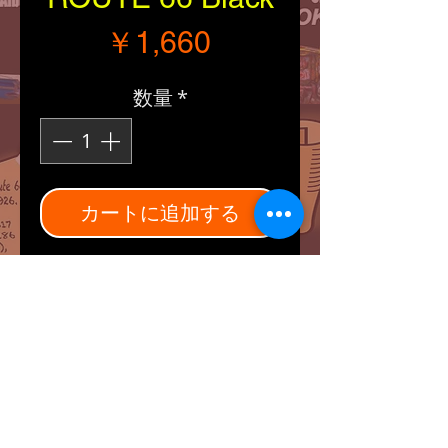
価格
￥1,660
数量
*
カートに追加する
■Size：縦・横（約
302/300mm）
■黒/白のブリキ看板。
※ブリキ看板はショップで
の閲覧中や搬送の際にブリ
キ塗装の性質上表面に傷，