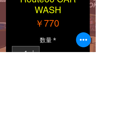
WASH
価格
￥770
数量
*
カートに追加する
■Size：縦・横（約
300/200）
■アンティーク仕上げのダ
イカット，エンボス処理さ
れたプレートです。