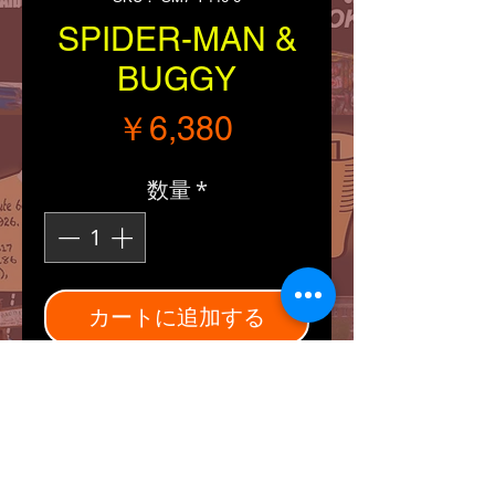
SPIDER-MAN &
BUGGY
価格
￥6,380
数量
*
カートに追加する
■Size：パッケージ
W305/H115/D150 mm
■Explanation：
マーベルヒーロー「スパイ