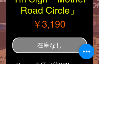
Road Circle」
価格
￥3,190
在庫なし
■Size：直径（約298mm）
■ルート66と言えばアメリ
カンバイク。珍しい円形の
ティンサインはレトロ感タ
ップリです(^^)/
※ブリキ看板は現地買い付
けのため，ショップでの閲
覧中や搬送の際にブリキ塗