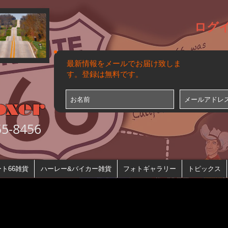
ログ
最新情報をメールでお届け致しま
す。登録は無料です。
oxer
-8456
ト66雑貨
ハーレー&バイカー雑貨
フォトギャラリー
トピックス