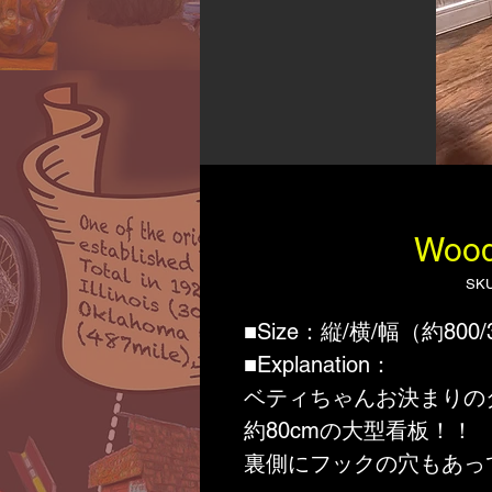
Wood
SKU
■Size：縦/横/幅（約800/
■Explanation：
ベティちゃんお決まりの
約80cmの大型看板！！
裏側にフックの穴もあっ