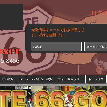
ログ
最新情報をメールでお届け致しま
す。登録は無料です。
oxer
-8456
ト66雑貨
ハーレー&バイカー雑貨
フォトギャラリー
トピックス