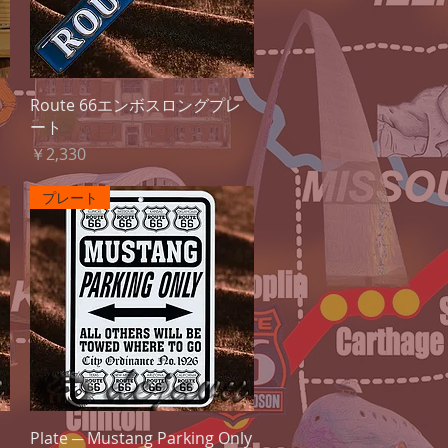
クイックビュー
Route 66エンボスロングプレ
ート
価格
￥2,330
プレート
クイックビュー
Plate ─ Mustang Parking Only