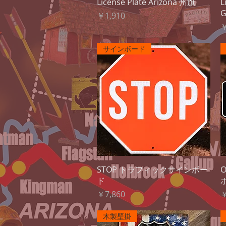
クイックビュー
License Plate Arizona 州旗
L
G
価格
￥1,910
￥
サインボード
クイックビュー
STOP トラフィックサインボー
ド
価格
￥7,860
￥
木製壁掛