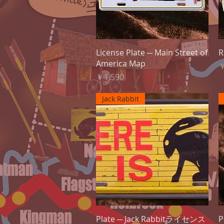
クイックビュー
License Plate ─ Main Street of
America Map
￥
価格
￥1,590
Jack Rabbit
クイックビュー
Plate ─ Jack Rabbitライセンス
P