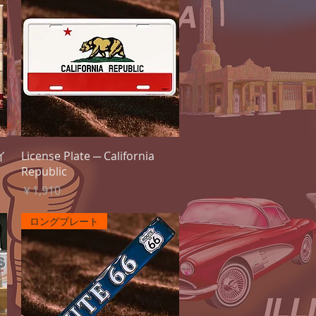
クイックビュー
イ
License Plate ─ California
Republic
価格
￥1,910
ロングプレート