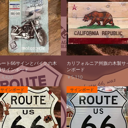
クイックビュー
クイックビュー
ルート66サインとバイクの木
カリフォルニア州旗の木製サ
製サインボード
ンボード
価格
価格
4,420
￥5,110
サインボード
サインボード