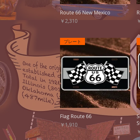
クイックビュー
Route 66 New Mexico
R
価格
￥2,310
￥
プレート
クイックビュー
Flag Route 66
S
S
価格
￥1,910
￥