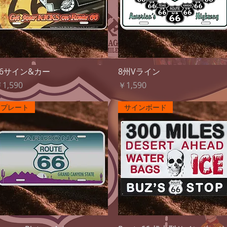
クイックビュー
クイックビュー
66サイン&カー
8州Vライン
価格
価格
1,590
￥1,590
プレート
サインボード