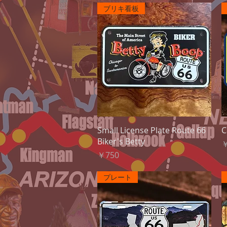
ブリキ看板
クイックビュー
Small License Plate Route 66
C
Biker's Betty
￥
価格
￥750
プレート