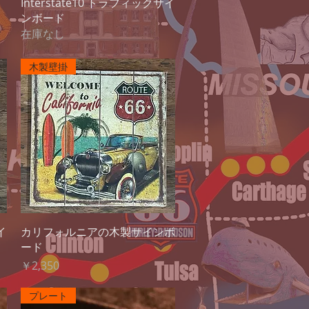
クイックビュー
Interstate10 トラフィックサイ
ンボード
在庫なし
木製壁掛
クイックビュー
イ
カリフォルニアの木製サインボ
ード
価格
￥2,350
プレート