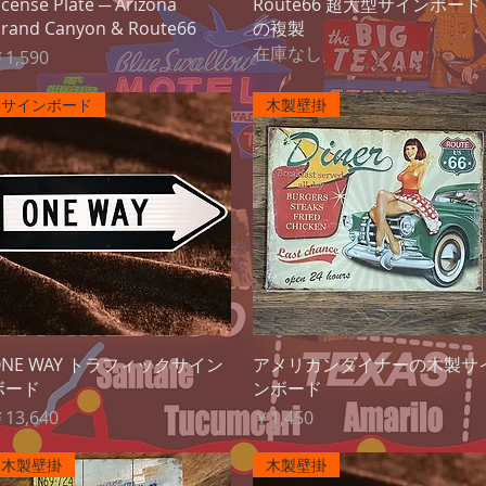
クイックビュー
クイックビュー
icense Plate ─ Arizona
Route66 超大型サインボード
rand Canyon & Route66
の複製
在庫なし
価格
1,590
サインボード
木製壁掛
クイックビュー
クイックビュー
ONE WAY トラフィックサイン
アメリカンダイナーの木製サ
ボード
ンボード
価格
価格
13,640
￥1,450
木製壁掛
木製壁掛