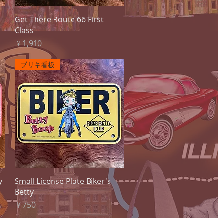
クイックビュー
Get There Route 66 First
Class
価格
￥1,910
ブリキ看板
クイックビュー
y
Small License Plate Biker's
Betty
価格
￥750