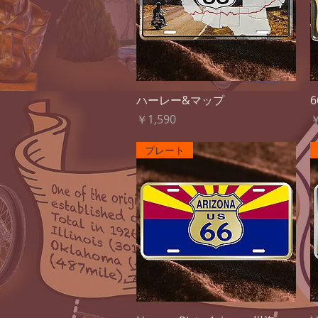
クイックビュー
ハーレー&マップ
価格
￥1,590
￥
プレート