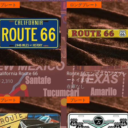
プレート
ロングプレート
クイックビュー
クイックビュー
alifornia Route 66
Route 66エンボスロングプレ
ートイエロー
価格
2,310
在庫なし
プレート
プレート