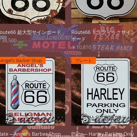
クイックビュー
クイックビュー
Route66 超大型サインボード
Route66 トラフィックサイン
ボード
価格
38,500
価格
￥10,810
Angel's Barber Shop
プレート
クイックビュー
クイックビュー
late ─ Angel's Barber Shop
Plate ─ Harley Parking Only