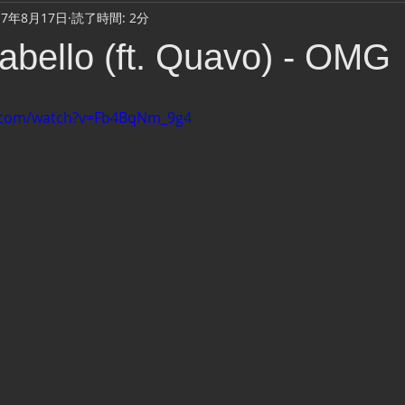
17年8月17日
読了時間: 2分
Cook & Meal
Daily Life
Music Video
Camping
abello (ft. Quavo) - OMG
Fishing lure
ウェーディング
踊り場・ディスコ・クラブ
e.com/watch?v=Fb4BqNm_9g4