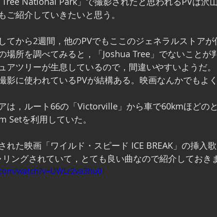
 Tree National Park」で撮影されたと思われるPV
もご紹介していきたいと思う。
してから2週間，他のPVでもここのジェネラルストアが
場所を調べてみると，「Joshua Tree」でないことが
ュアツリーが生息しているので，間違いやすいようだ。
撮影に使われているPVが結構ある。映画なんかでもよ
，ルート66の「Victorville」から車で60kmほど
m Setを利用していた。
た映画「ワイルド・スピード ICE BREAK」の挿入歌にも
ーチャリングされていて，とても良い曲なので紹介しておき
e.com/watch?v=UWLr2va3hu0