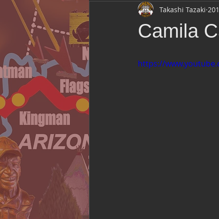
Takashi Tazaki
20
Route 66 Association of Japan
Camila C
Film Location
ライブ観戦
https://www.youtub