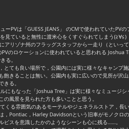
lo のニューPVは「GUESS JEANS」 のCMで使われていた
を見ていると無性に渡米心をくすぐられてしまう(≧∀≦)
きにアリゾナ州のフラッグスタッフから一走り（といっ
のロケーションに使われていると思われる Joshua Tree N
できる。
，とても良い場所で，公園内には実に様々なキャンプ施
も飽きることは無い。公園内も実に広いので見所が沢山
できる。
ルにもなった「Joshua Tree」は実に様々なミュージ
この風景を見られた方も多いことと思う。
出てくる雰囲気のあるモーテルやジェネラルストア，長
Pontiac，Harley Davidsonという旧車がモノク
ルビスを意識したかのようなシーンも心に残る……。