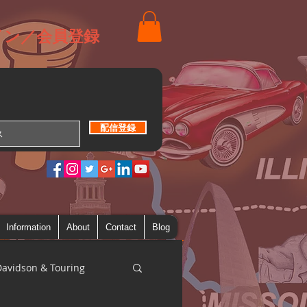
イン／会員登録
配信登録
Information
About
Contact
Blog
Davidson & Touring