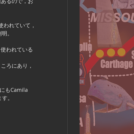
は沢山あるので，お
使われていて，
判明。
く使われている
のところにあり，
Camila 
ます。