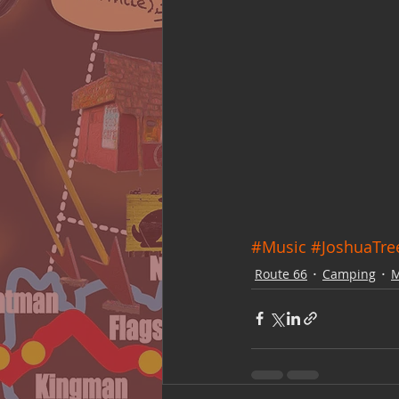
#Music
#JoshuaTre
Route 66
Camping
M