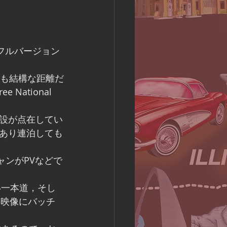
PVのフルバージョン
ても結構な距離だ
ational 
設が点在してい
あり連泊しても
シャンがPVなどで
い一本道，そし
ロの映像にバッチ