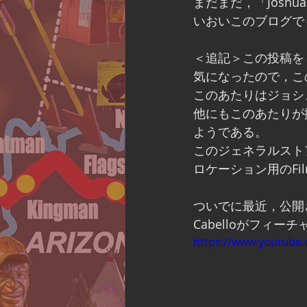
まだまだ，「Joshua
いおいこのブログで
＜追記＞この投稿を
気になったので，この
このあたりはジョシ
他にもこのあたりが
ようである。
このジェネラルストアは
ロケーション用のFil
ついでに最近，公開され
Cabelloがフィ
https://www.youtub