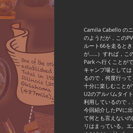
Camila Cabel
のようだが，このPV
ルート66を走ると
が……）すれば，このPV
Park へ行くことが
キャンプ場としては
るので，何度行って
十分に楽しむことが
U2のアルバムタイト
利用しているので，
今回紹介したPVに
て何とも言えないのは，
リはまっている。エ