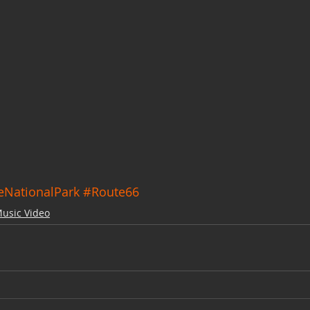
eNationalPark
#Route66
usic Video