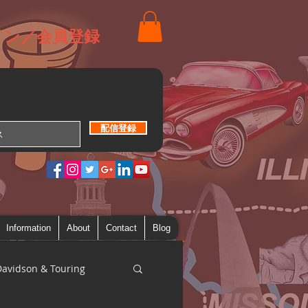
イン／会員登録
配信登録
Information
About
Contact
Blog
Davidson & Touring