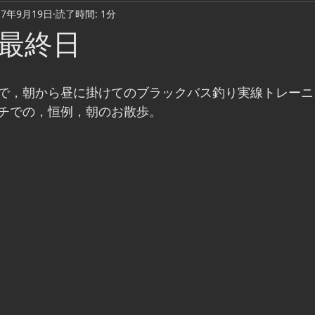
17年9月19日
読了時間: 1分
Cook & Meal
Daily Life
Music Video
Camping
最終日
Fishing lure
ウェーディング
踊り場・ディスコ・クラブ
で，朝から昼に掛けてのブラックバス釣り実線トレーニ
チでの，恒例，朝のお散歩。