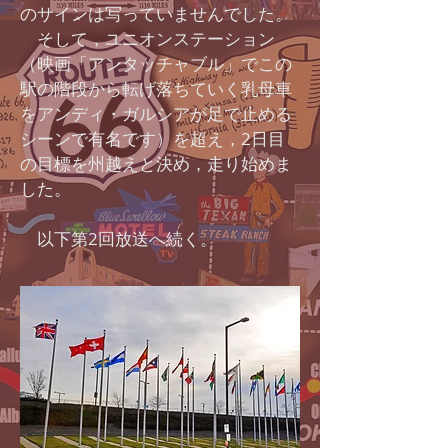
のサインは写っていませんでした。
そして，ユニオンステーション
（映画「アンタッチャブル」でこの
駅の階段から転げ落ちていく乳母車
をアンディ・ガルシアが足で止める
シーンで有名です）を超え，2日目
の目標を州越えと決め，走り始めま
した。
以下第2回放送へ続く。