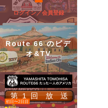
ログイン／会員登録
Route 66 のビデ
オ&
TV
第 1 回 放 送
初日〜2日目
■ 初日