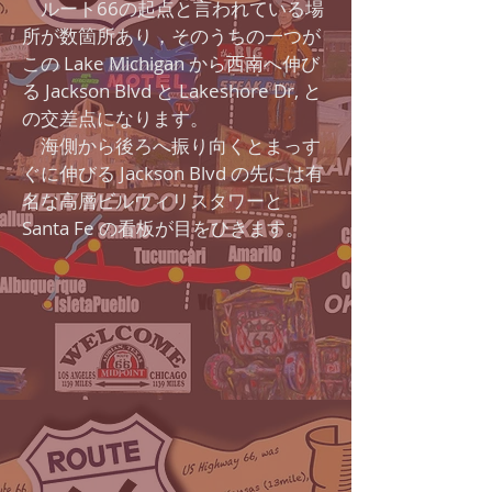
ルート66の起点と言われている場
所が数箇所あり，そのうちの一つが
この Lake Michigan から西南へ伸び
る Jackson Blvd と Lakeshore Dr, と
の交差点になります。
海側から後ろへ振り向くとまっす
ぐに伸びる Jackson Blvd の先には有
名な高層ビルウィリスタワーと
Santa Fe の看板が目をひきます。