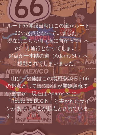
ルート66開設当時はこの道がルート
66の起点となっていました。
現在はこちら側（海に向かって）へ
の一方通行となってしまい，
起点が一本隣の道（Adams St ）へ
移動されてしまいました。
山ぴーの旅はこの場所をルート66
の起点としてカウントが開始されて
いますが，現在は Adams St に
「Route 66 BEGIN」と書かれたサイ
ンがあり，そこが起点とされていま
す。