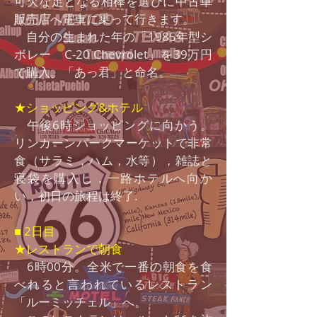
可欠な足となる相棒を選びに中古車
販売店へ電車に乗って行きます。
自分の生まれた年の「1985年型シ
ボレー C-20 Chevrolet」を39万円
で購入。「あっ君」と命名。
★ショッピング&ホテル
午後6時ショッピングに向かう。
リンカーンパークマーケットで非常
食（サラミ，ハム，水等），雑誌と
寝袋を購入し，一路ホテルへ向か
い，初日の旅程は終了.
■ 2日目
★レストランで朝食
6時00分。全米で一番の朝食を食
べれると言われているレストラン
「ルーミッチェル」へ。