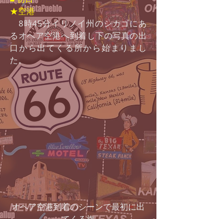
★空港
8時45分イリノイ州のシカゴにあ
るオヘア空港へ到着し下の写真の出
口から出てくる所から始まりまし
た。
オヘア空港到着のシーンで最初に出
てくる旗