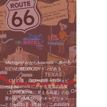
MichiganAveからAdamsSt へ曲がる
と BEGIN のサインがある
CM の後，山ぴーの乗ったシェビ
ーは AdamsSt にかかる電車の高架
（上の写真の奥に見える高架）の位
置から「AM8:00」のキャプション
とともに始まっており，このBEGIN