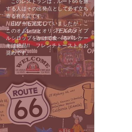
このレストランは，ルート66を旅
する人はその出発点として必ず立ち
寄る有名店です。
山ぴーも注文していましたが，こ
このオムレツとオリジナルのメイプ
ルシロップをかけて食べるパンケー
キは絶品!! フレンチトーストもお
奨めです。